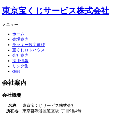
東京宝くじサービス株式会社
メニュー
ホーム
売場案内
ラッキー数字選び
宝くじロトハウス
会社案内
採用情報
リンク集
close
会社案内
会社概要
名称
東京宝くじサービス株式会社
所在地
東京都渋谷区道玄坂1丁目9番4号