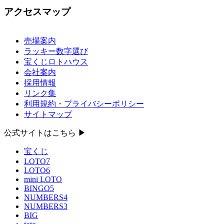
アクセスマップ
売場案内
東京宝くじサービス株式会社
ラッキー数字選び
〒150-0043
宝くじロトハウス
東京都渋谷区道玄坂1-9-4
会社案内
採用情報
リンク集
利用規約・プライバシーポリシー
サイトマップ
公式サイトはこちら ▶
宝くじ
LOTO7
LOTO6
mini LOTO
BINGO5
NUMBERS4
NUMBERS3
BIG