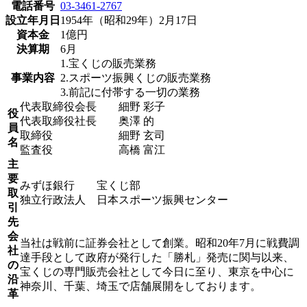
電話番号
03-3461-2767
設立年月日
1954年（昭和29年）2月17日
資本金
1億円
決算期
6月
1.宝くじの販売業務
事業内容
2.スポーツ振興くじの販売業務
3.前記に付帯する一切の業務
代表取締役会長 細野 彩子
役
代表取締役社長 奥澤 的
員
取締役 細野 玄司
名
監査役 高橋 富江
主
要
みずほ銀行 宝くじ部
取
独立行政法人 日本スポーツ振興センター
引
先
会
当社は戦前に証券会社として創業。昭和20年7月に戦費調
社
達手段として政府が発行した「勝札」発売に関与以来、
の
宝くじの専門販売会社として今日に至り、東京を中心に
沿
神奈川、千葉、埼玉で店舗展開をしております。
革